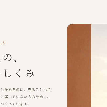
ell
人の、
のしくみ
自信があるのに、売ることは苦
のに届いていない人のために、
でつくっています。