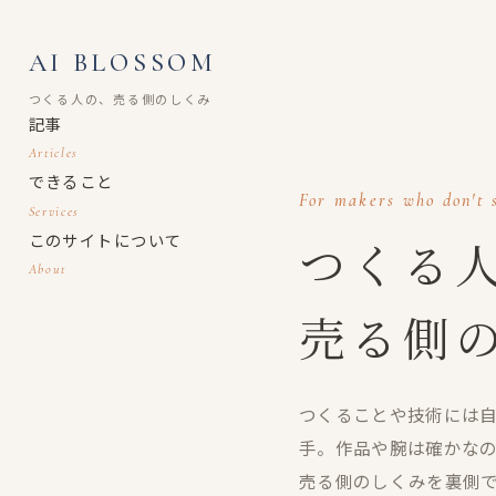
AI BLOSSOM
つくる人の、売る側のしくみ
記事
Articles
できること
For makers who don't s
Services
このサイトについて
つくる
About
売る側
つくることや技術には
手。作品や腕は確かな
売る側のしくみを裏側