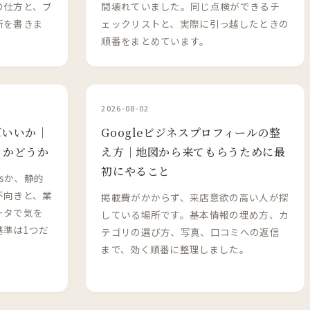
の仕方と、ブ
間壊れていました。同じ点検ができるチ
断を書きま
ェックリストと、実際に引っ越したときの
順番をまとめています。
2026-08-02
ばいいか｜
Googleビジネスプロフィールの整
るかどうか
え方｜地図から来てもらうために最
初にやること
ssか、静的
不向きと、業
掲載費がかからず、来店意欲の高い人が探
ータで気を
している場所です。基本情報の埋め方、カ
基準は1つだ
テゴリの選び方、写真、口コミへの返信
まで、効く順番に整理しました。