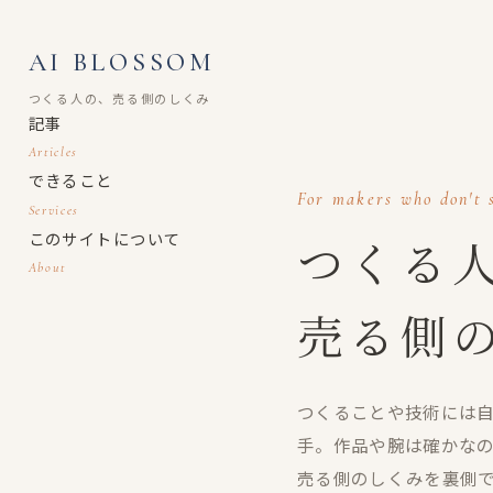
AI BLOSSOM
つくる人の、売る側のしくみ
記事
Articles
できること
For makers who don't s
Services
このサイトについて
つくる
About
売る側
つくることや技術には
手。作品や腕は確かな
売る側のしくみを裏側