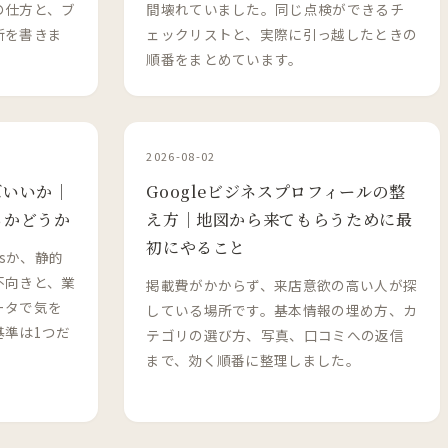
の仕方と、ブ
間壊れていました。同じ点検ができるチ
断を書きま
ェックリストと、実際に引っ越したときの
順番をまとめています。
2026-08-02
ばいいか｜
Googleビジネスプロフィールの整
るかどうか
え方｜地図から来てもらうために最
初にやること
ssか、静的
不向きと、業
掲載費がかからず、来店意欲の高い人が探
ータで気を
している場所です。基本情報の埋め方、カ
基準は1つだ
テゴリの選び方、写真、口コミへの返信
まで、効く順番に整理しました。