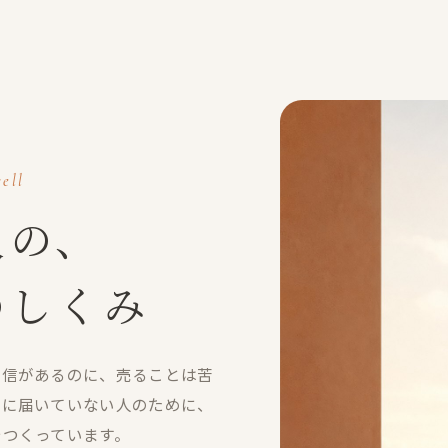
ell
人の、
のしくみ
自信があるのに、売ることは苦
のに届いていない人のために、
でつくっています。